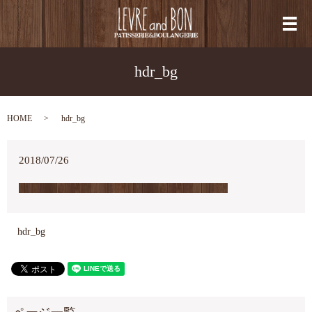
メ
hdr_bg
HOME
hdr_bg
2018/07/26
hdr_bg