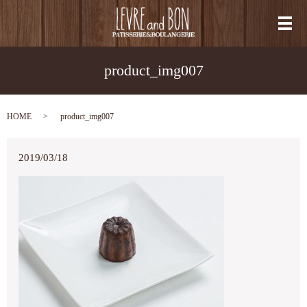
メ
product_img007
HOME
product_img007
2019/03/18