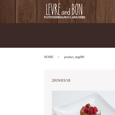
HOME
product_img009
2019/03/18