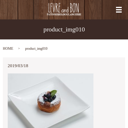
メ
product_img010
HOME
product_img010
2019/03/18