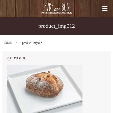
メ
product_img012
HOME
product_img012
2019/03/18