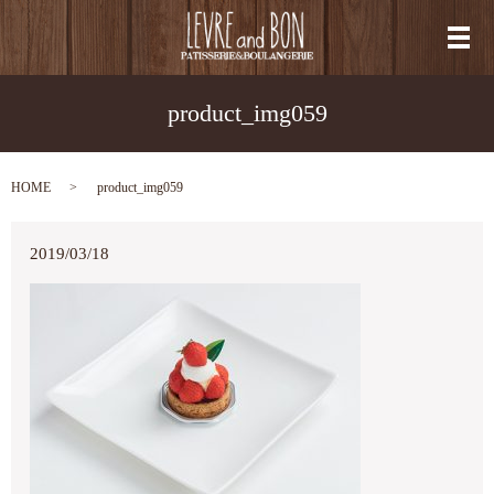
メ
product_img059
HOME
product_img059
2019/03/18