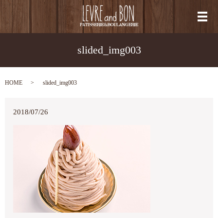
メ
slided_img003
HOME
slided_img003
2018/07/26