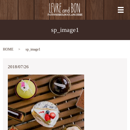
メ
sp_image1
HOME
sp_image1
2018/07/26