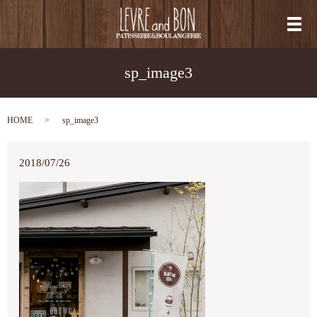
メ
sp_image3
HOME
sp_image3
2018/07/26